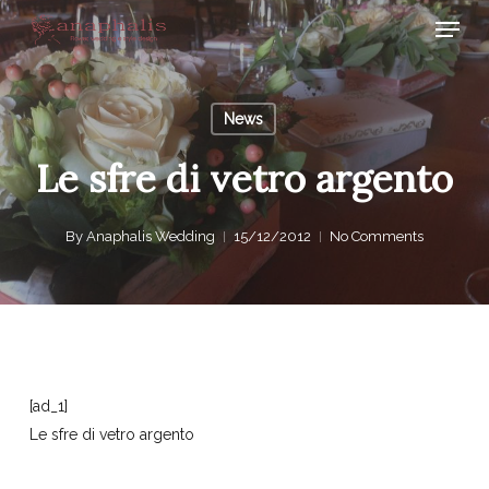
Skip
Menu
to
Close
main
Menu
content
News
Le sfre di vetro argento
By
Anaphalis Wedding
15/12/2012
No Comments
[ad_1]
Le sfre di vetro argento