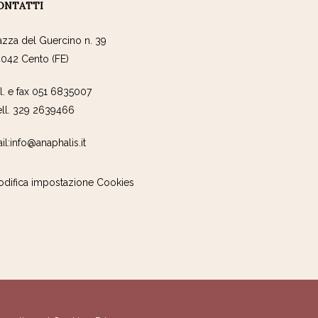
ONTATTI
azza del Guercino n. 39
042 Cento (FE)
l. e fax 051 6835007
ll. 329 2639466
il:info@anaphalis.it
difica impostazione Cookies