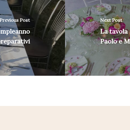
Previous Post
Next Post
compleanno
La tavola 
preparativi
Paolo e Mi