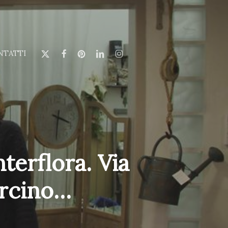
X-
FACEBOOK
PINTEREST
LINKEDIN
INSTAGRAM
NTATTI
TWITTER
terflora. Via
ercino…