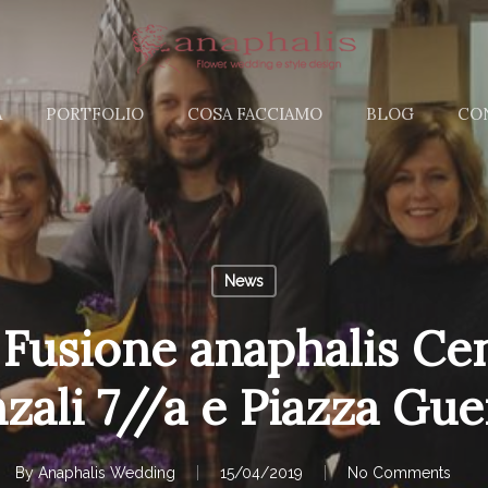
A
PORTFOLIO
COSA FACCIAMO
BLOG
CO
News
 Fusione anaphalis Cen
zali 7//a e Piazza Gu
By
Anaphalis Wedding
15/04/2019
No Comments