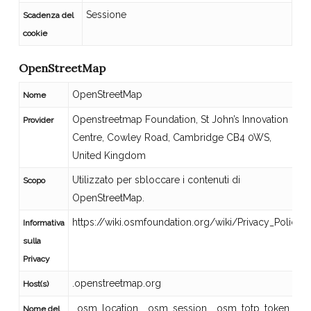
Sessione
Scadenza del
cookie
OpenStreetMap
OpenStreetMap
Nome
Openstreetmap Foundation, St John’s Innovation
Provider
Centre, Cowley Road, Cambridge CB4 0WS,
United Kingdom
Utilizzato per sbloccare i contenuti di
Scopo
OpenStreetMap.
https://wiki.osmfoundation.org/wiki/Privacy_Policy
Informativa
sulla
Privacy
.openstreetmap.org
Host(s)
_osm_location, _osm_session, _osm_totp_token,
Nome del